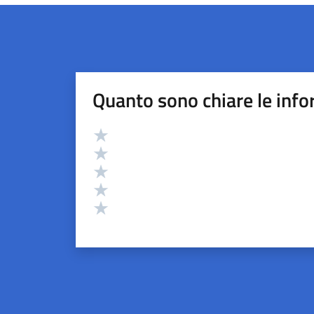
Quanto sono chiare le info
Valutazione
Valuta 5 stelle su 5
Valuta 4 stelle su 5
Valuta 3 stelle su 5
Valuta 2 stelle su 5
Valuta 1 stelle su 5