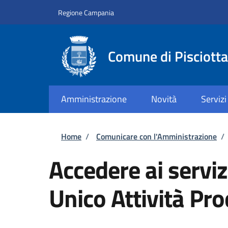
Salta al contenuto principale
Skip to footer content
Regione Campania
Comune di Pisciotta
Amministrazione
Novità
Servizi
Briciole di pane
Home
/
Comunicare con l'Amministrazione
/
Accedere ai serviz
Unico Attività Pro