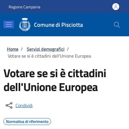
Salta al contenuto principale
Skip to footer content
Regione Campania
Comune di Pisciotta
Briciole di pane
Home
/
Servizi demografici
/
Votare se si è cittadini dell'Unione Europea
Votare se si è cittadini
dell'Unione Europea
Condividi
Normativa di riferimento