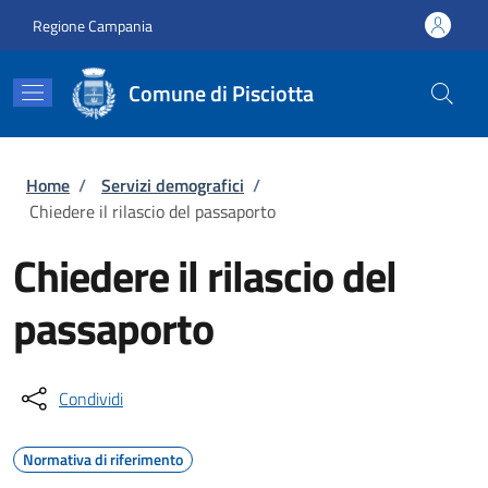
Salta al contenuto principale
Skip to footer content
Regione Campania
Comune di Pisciotta
Briciole di pane
Home
/
Servizi demografici
/
Chiedere il rilascio del passaporto
Chiedere il rilascio del
passaporto
Condividi
Normativa di riferimento