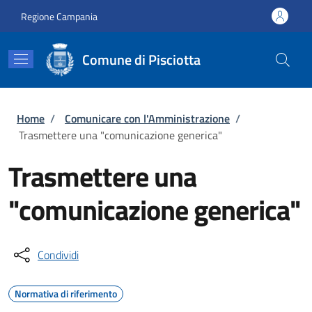
Salta al contenuto principale
Skip to footer content
Regione Campania
Comune di Pisciotta
Briciole di pane
Home
/
Comunicare con l'Amministrazione
/
Trasmettere una "comunicazione generica"
Trasmettere una
"comunicazione generica"
Condividi
Normativa di riferimento