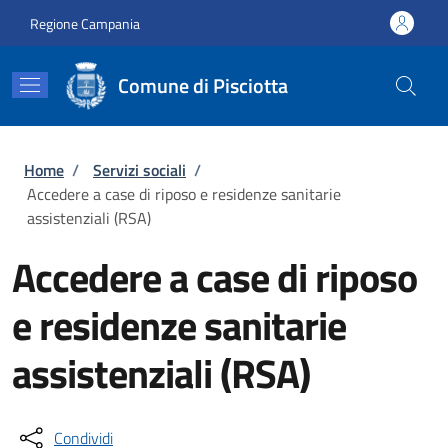
Salta al contenuto principale
Skip to footer content
Regione Campania
Comune di Pisciotta
Briciole di pane
Home
/
Servizi sociali
/
Accedere a case di riposo e residenze sanitarie
assistenziali (RSA)
Accedere a case di riposo
e residenze sanitarie
assistenziali (RSA)
Condividi