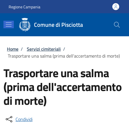
Salta al contenuto principale
Skip to footer content
Regione Campania
Comune di Pisciotta
Briciole di pane
Home
/
Servizi cimiteriali
/
Trasportare una salma (prima dell'accertamento di morte)
Trasportare una salma
(prima dell'accertamento
di morte)
Condividi