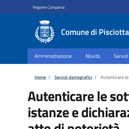
Salta al contenuto principale
Skip to footer content
Regione Campania
Comune di Pisciotta
Amministrazione
Novità
Servizi
Briciole di pane
Home
/
Servizi demografici
/
Autenticare le 
Autenticare le sot
istanze e dichiara
atto di notorietà