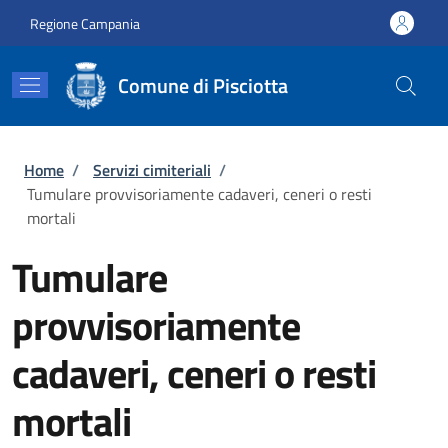
Salta al contenuto principale
Skip to footer content
Regione Campania
Comune di Pisciotta
Briciole di pane
Home
/
Servizi cimiteriali
/
Tumulare provvisoriamente cadaveri, ceneri o resti
mortali
Tumulare
provvisoriamente
cadaveri, ceneri o resti
mortali