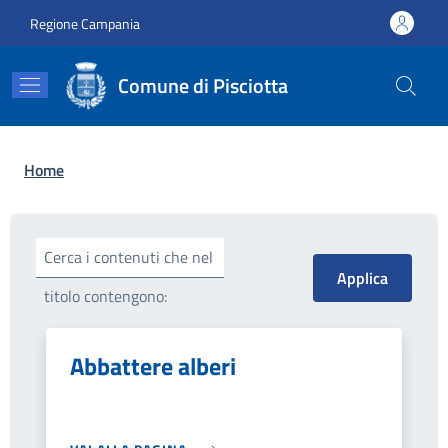
Salta al contenuto principale
Skip to footer content
Regione Campania
Comune di Pisciotta
Briciole di pane
Home
Cerca i contenuti che nel
titolo contengono:
Abbattere alberi