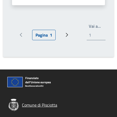
Scrivi il
Vai a…
Pagina
1
Pagina precedente
Pagina attuale
Pagina successiva
Comune di Pisciotta