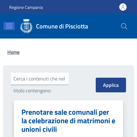
Salta al contenuto principale
Skip to footer content
Regione Campania
Comune di Pisciotta
Briciole di pane
Home
Cerca i contenuti che nel
titolo contengono:
Prenotare sale comunali per
la celebrazione di matrimoni e
unioni civili