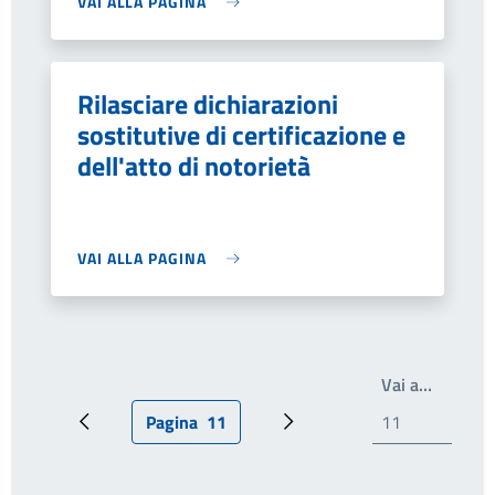
VAI ALLA PAGINA
Rilasciare dichiarazioni
sostitutive di certificazione e
dell'atto di notorietà
VAI ALLA PAGINA
Scrivi i
Vai a…
Pagina
11
Pagina precedente
Pagina attuale
Pagina successiva