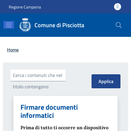
Salta al contenuto principale
Skip to footer content
Regione Campania
Comune di Pisciotta
Briciole di pane
Home
Cerca i contenuti che nel
titolo contengono:
Firmare documenti
informatici
Prima di tutto ti occorre un dispositivo