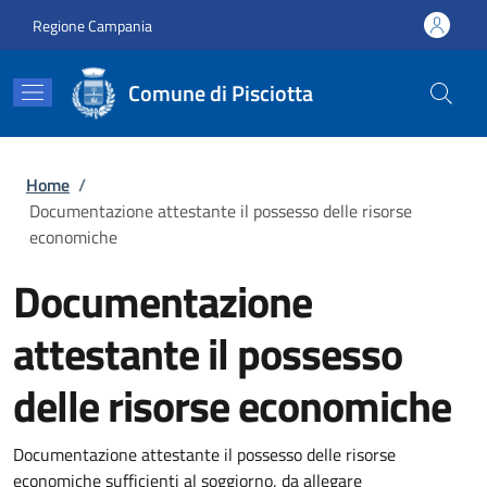
Salta al contenuto principale
Skip to footer content
Regione Campania
Comune di Pisciotta
Briciole di pane
Home
/
Documentazione attestante il possesso delle risorse
economiche
Documentazione
attestante il possesso
delle risorse economiche
Documentazione attestante il possesso delle risorse
economiche sufficienti al soggiorno, da allegare