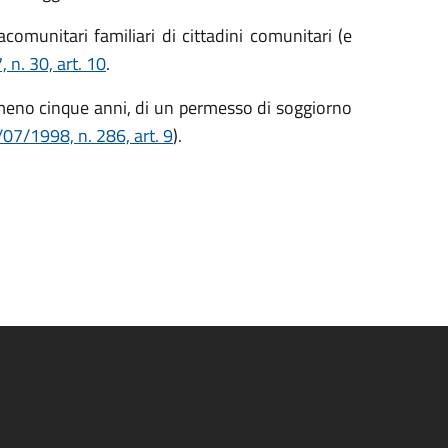
acomunitari familiari di cittadini comunitari (e
 n. 30, art. 10
.
lmeno cinque anni, di un permesso di soggiorno
/07/1998, n. 286, art. 9
).