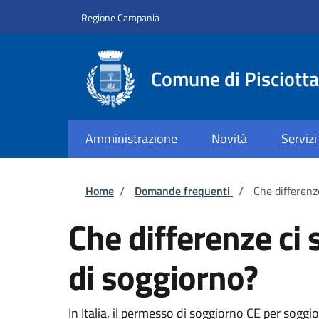
Salta al contenuto principale
Skip to footer content
Regione Campania
Comune di Pisciotta
Amministrazione
Novità
Servizi
Briciole di pane
Home
/
Domande frequenti
/
Che differenz
Che differenze ci
di soggiorno?
In Italia, il permesso di soggiorno CE per soggior