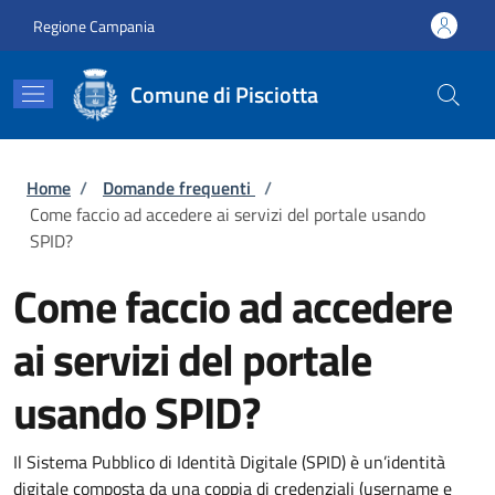
Salta al contenuto principale
Skip to footer content
Regione Campania
Comune di Pisciotta
Briciole di pane
Home
/
Domande frequenti
/
Come faccio ad accedere ai servizi del portale usando
SPID?
Come faccio ad accedere
ai servizi del portale
usando SPID?
Il Sistema Pubblico di Identità Digitale (SPID) è un’identità
digitale composta da una coppia di credenziali (username e