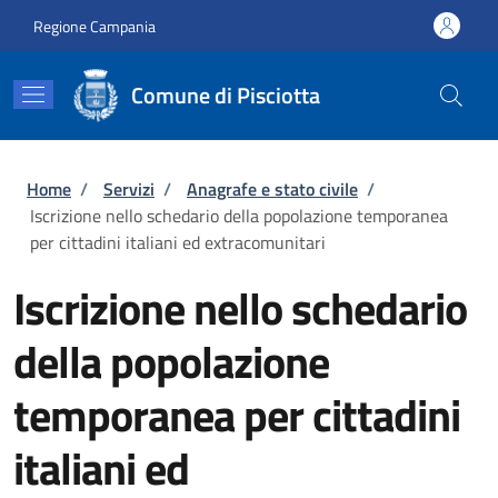
Salta al contenuto principale
Skip to footer content
Regione Campania
Comune di Pisciotta
Briciole di pane
Home
/
Servizi
/
Anagrafe e stato civile
/
Iscrizione nello schedario della popolazione temporanea
per cittadini italiani ed extracomunitari
Iscrizione nello schedario
della popolazione
temporanea per cittadini
italiani ed