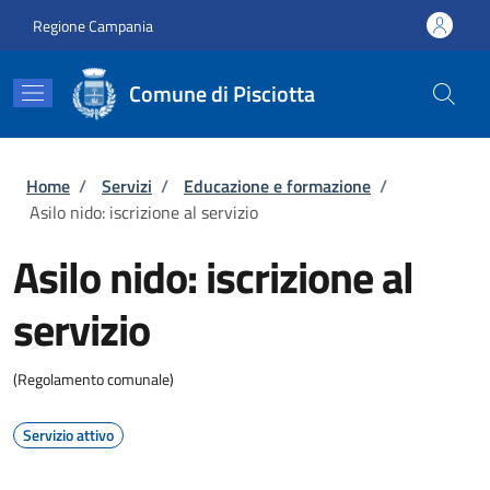
Salta al contenuto principale
Skip to footer content
Regione Campania
Comune di Pisciotta
Briciole di pane
Home
/
Servizi
/
Educazione e formazione
/
Asilo nido: iscrizione al servizio
Asilo nido: iscrizione al
servizio
(Regolamento comunale)
Servizio attivo