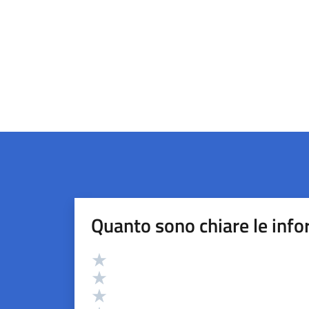
Quanto sono chiare le info
Valutazione
Valuta 5 stelle su 5
Valuta 4 stelle su 5
Valuta 3 stelle su 5