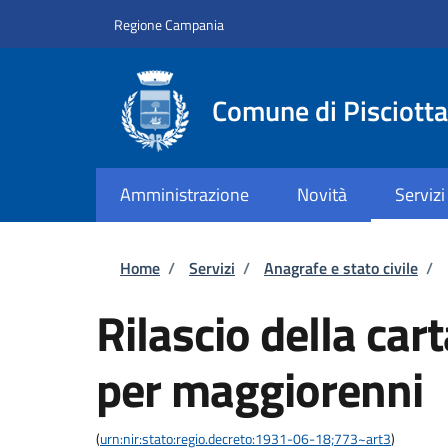
Salta al contenuto principale
Skip to footer content
Regione Campania
Comune di Pisciotta
Amministrazione
Novità
Servizi
Briciole di pane
Home
/
Servizi
/
Anagrafe e stato civile
/
Rilascio della car
per maggiorenni
(
urn:nir:stato:regio.decreto:1931-06-18;773~art3
)