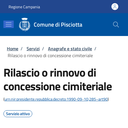
Salta al contenuto principale
Skip to footer content
Regione Campania
Comune di Pisciotta
Briciole di pane
Home
/
Servizi
/
Anagrafe e stato civile
/
Rilascio o rinnovo di concessione cimiteriale
Rilascio o rinnovo di
concessione cimiteriale
(
urn:nir:presidente.repubblica:decreto:1990-09-10;285~art90
)
Servizio attivo