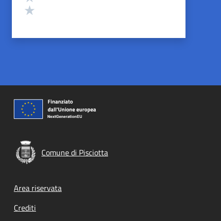
Valuta 1 stelle su 5
Comune di Pisciotta
Footer menu
Area riservata
Crediti