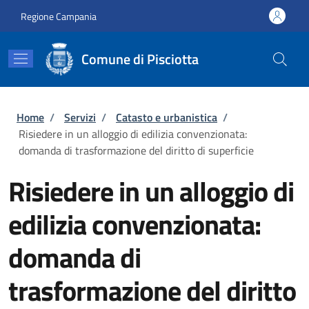
Salta al contenuto principale
Skip to footer content
Regione Campania
Comune di Pisciotta
Briciole di pane
Home
/
Servizi
/
Catasto e urbanistica
/
Risiedere in un alloggio di edilizia convenzionata:
domanda di trasformazione del diritto di superficie
Risiedere in un alloggio di
edilizia convenzionata:
domanda di
trasformazione del diritto