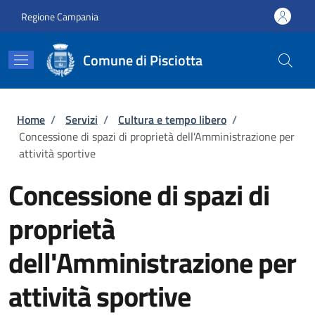
Salta al contenuto principale
Skip to footer content
Regione Campania
Comune di Pisciotta
Briciole di pane
Home
/
Servizi
/
Cultura e tempo libero
/
Concessione di spazi di proprietà dell'Amministrazione per
attività sportive
Concessione di spazi di
proprietà
dell'Amministrazione per
attività sportive