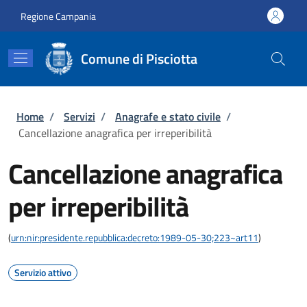
Salta al contenuto principale
Skip to footer content
Regione Campania
Comune di Pisciotta
Briciole di pane
Home
/
Servizi
/
Anagrafe e stato civile
/
Cancellazione anagrafica per irreperibilità
Cancellazione anagrafica
per irreperibilità
(
urn:nir:presidente.repubblica:decreto:1989-05-30;223~art11
)
Servizio attivo