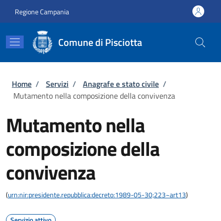
Salta al contenuto principale
Skip to footer content
Regione Campania
Comune di Pisciotta
Briciole di pane
Home
/
Servizi
/
Anagrafe e stato civile
/
Mutamento nella composizione della convivenza
Mutamento nella
composizione della
convivenza
(
urn:nir:presidente.repubblica:decreto:1989-05-30;223~art13
)
Servizio attivo