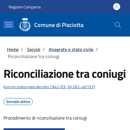
Salta al contenuto principale
Skip to footer content
Regione Campania
Comune di Pisciotta
Briciole di pane
Home
/
Servizi
/
Anagrafe e stato civile
/
Riconciliazione tra coniugi
Riconciliazione tra coniugi
(
urn:nir:stato:regio.decreto:1942-03-16;262~art157
)
Servizio attivo
Procedimento di riconciliazione tra coniugi