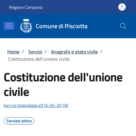
Salta al contenuto principale
Skip to footer content
Regione Campania
Comune di Pisciotta
Briciole di pane
Home
/
Servizi
/
Anagrafe e stato civile
/
Costituzione dell'unione civile
Costituzione dell'unione
civile
(
urn:nir:stato:legge:2016-05-20;76
)
Servizio attivo