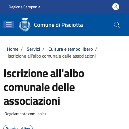
Salta al contenuto principale
Skip to footer content
Regione Campania
Comune di Pisciotta
Briciole di pane
Home
/
Servizi
/
Cultura e tempo libero
/
Iscrizione all'albo comunale delle associazioni
Iscrizione all'albo
comunale delle
associazioni
(Regolamento comunale)
Servizio attivo